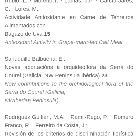
Rubio, L. · Moreno,T. · Lamas, J.P. · García-Jares,
C. · Lores, M.:
Actividade Antioxidante en Carne de Tenreiros
Alimentados con
Bagazo de Uva
15
Antioxidant Activity in Grape-marc-fed Calf Meat
Sahuquillo Balbuena, E.:
Novas aportacións á orquideoflora da Serra do
Courel (Galicia, NW Península Ibérica)
23
New contributions to the orchidological flora of the
Serra do Courel (Galicia,
NWIberian Peninsula)
Rodríguez Guitián, M.A. · Ramil-Rego, P. · Romero
Franco, R. · Ferreiro da Costa, J.:
Revisión de los criterios de discriminación florística