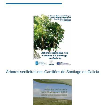
Árbores senlleiras nos Camiiños de Santiago en Galicia