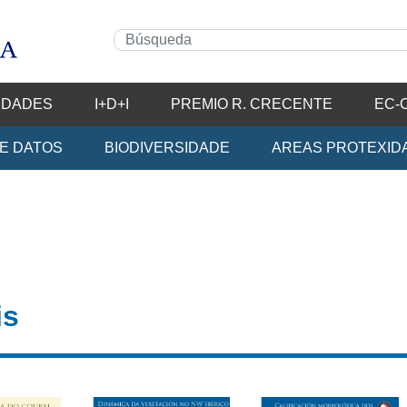
IDADES
I+D+I
PREMIO R. CRECENTE
EC-
E DATOS
BIODIVERSIDADE
AREAS PROTEXID
is