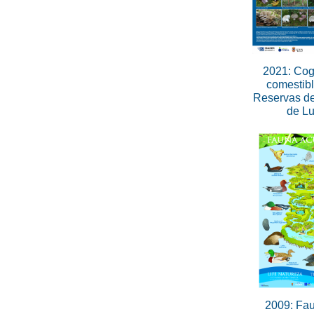
2021: Co
comestib
Reservas de
de L
2009: Fa