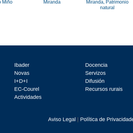
o Miño
Miranda
Miranda, Patrimonio
natural
Ibader
Docencia
Novas
Servizos
I+D+I
Difusión
EC-Courel
Recursos rurais
Actividades
Aviso Legal
|
Política de Privacidad