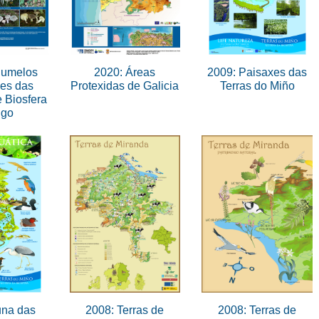
gumelos
2020: Áreas
2009: Paisaxes das
les das
Protexidas de Galicia
Terras do Miño
 Biosfera
ugo
una das
2008: Terras de
2008: Terras de