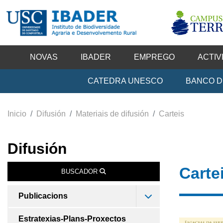
NOVAS
IBADER
EMPREGO
ACTIV
CATEDRA UNESCO
BANCO D
Inicio
Difusión
Materiais de difusión
Carteis
Difusión
Carte
BUSCADOR
Publicacions
Estratexias-Plans-Proxectos