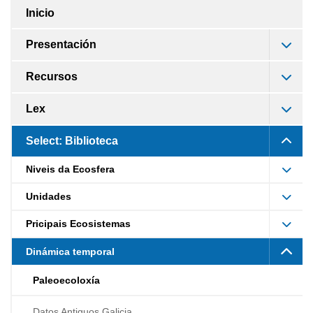
Inicio
Presentación
Recursos
Lex
Select: Biblioteca
Niveis da Ecosfera
Unidades
Pricipais Ecosistemas
Dinámica temporal
Paleoecoloxía
Datos Antiguos Galicia