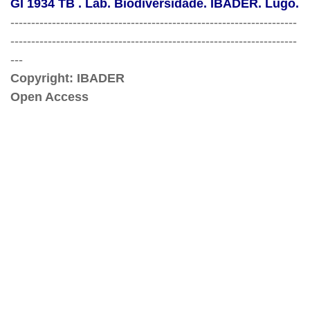
GI 1934 TB . Lab. Biodiversidade. IBADER. Lugo.
---------------------------------------------------------------------
---------------------------------------------------------------------
---
Copyright: IBADER
Open Access