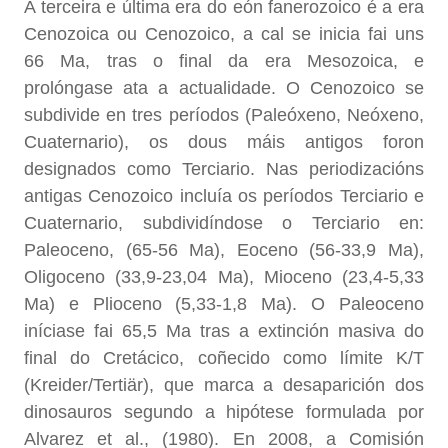
A terceira e última era do eón fanerozoico é a era
Cenozoica ou Cenozoico, a cal se inicia fai uns
66 Ma, tras o final da era Mesozoica, e
prolóngase ata a actualidade. O Cenozoico se
subdivide en tres períodos (Paleóxeno, Neóxeno,
Cuaternario), os dous máis antigos foron
designados como Terciario. Nas periodizacións
antigas Cenozoico incluía os períodos Terciario e
Cuaternario, subdividíndose o Terciario en:
Paleoceno, (65-56 Ma), Eoceno (56-33,9 Ma),
Oligoceno (33,9-23,04 Ma), Mioceno (23,4-5,33
Ma) e Plioceno (5,33-1,8 Ma). O Paleoceno
iníciase fai 65,5 Ma tras a extinción masiva do
final do Cretácico, coñecido como límite K/T
(Kreider/Tertiär), que marca a desaparición dos
dinosauros segundo a hipótese formulada por
Alvarez et al., (1980). En 2008, a Comisión