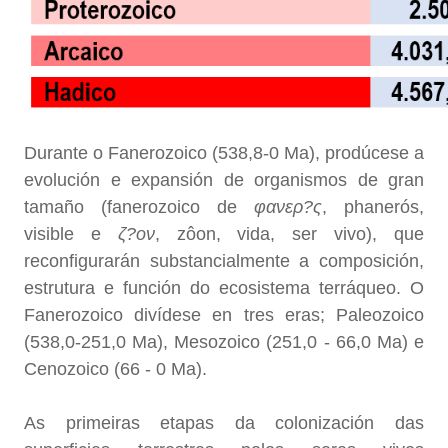
Durante o Fanerozoico (538,8-0 Ma), prodúcese a
evolución e expansión de organismos de gran
tamaño (fanerozoico de
φανερ?ς
, phanerós,
visible e
ζ?ον
, zôon, vida, ser vivo), que
reconfigurarán substancialmente a composición,
estrutura e función do ecosistema terráqueo. O
Fanerozoico divídese en tres eras; Paleozoico
(538,0-251,0 Ma), Mesozoico (251,0 - 66,0 Ma) e
Cenozoico (66 - 0 Ma).
As primeiras etapas da colonización das