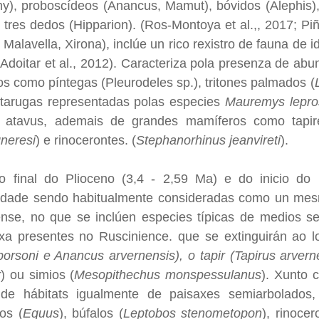
), proboscídeos (Anancus, Mamut), bóvidos (Alephis), 
 tres dedos (Hipparion). (Ros-Montoya et al.,, 2017; P
Malavella, Xirona), inclúe un rico rexistro de fauna de 
doitar et al., 2012). Caracteriza pola presenza de abun
ios como píntegas (Pleurodeles sp.), tritones palmados (
artarugas representadas polas especies
Mauremys lepro
atavus, ademais de grandes mamíferos como tapir
gneresi
) e rinocerontes. (
Stephanorhinus jeanvireti
).
o final do Plioceno (3,4 - 2,59 Ma) e do inicio do
dade sendo habitualmente consideradas como un mesm
iense, no que se inclúen especies típicas de medios
xa presentes no Ruscinience. que se extinguirán ao 
rsoni e Anancus arvernensis), o tapir (Tapirus arvern
r
) ou simios (
Mesopithechus monspessulanus
). Xunto 
de hábitats igualmente de paisaxes semiarbolados
os (
Equus
), búfalos (
Leptobos stenometopon
), rinocer