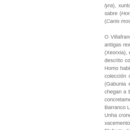
lyra
), xun
sabre (
Hom
(
Canis mo
O Villafra
antigas re
(Xeorxia),
descrito c
Homo habil
colección 
(Gabunia e
chegan a E
concretam
Barranco L
Unha crono
xacemento