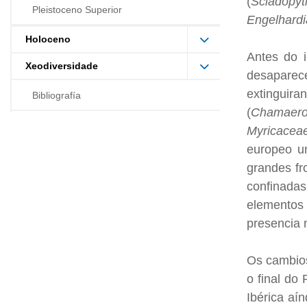
(
Sciadopyt
Pleistoceno Superior
Engelhardi
Holoceno
Antes do i
Xeodiversidade
desaparece
extinguir
Bibliografía
(
Chamaerop
Myricacea
europeo u
grandes fr
confinadas
elementos
presencia 
Os cambios
o final do
Ibérica aí