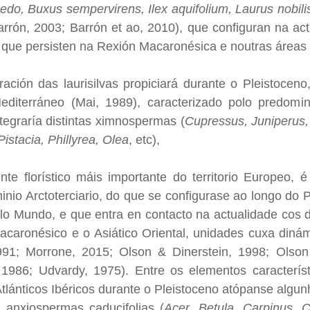
edo, Buxus sempervirens, Ilex aquifolium, Laurus nobil
Barrón, 2003; Barrón et ao, 2010), que configuran na a
s que persisten na Rexión Macaronésica e noutras áreas
ración das laurisilvas propiciará durante o Pleistoceno
diterráneo (Mai, 1989), caracterizado polo predomin
integraría distintas ximnospermas (
Cupressus, Juniperus,
istacia, Phillyrea, Olea
, etc),
nte florístico máis importante do territorio Europeo,
inio Arctoterciario, do que se configurase ao longo do 
lo Mundo, e que entra en contacto na actualidade cos d
acaronésico e o Asiático Oriental, unidades cuxa dinámi
91; Morrone, 2015; Olson & Dinerstein, 1998; Olson 
 1986; Udvardy, 1975). Entre os elementos característ
s Atlánticos Ibéricos durante o Pleistoceno atópanse alg
 anxiospermas caducifolias (
Acer, Betula, Carpinus, C