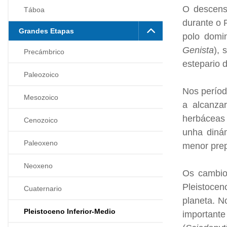
O descenso
Táboa
durante o P
Grandes Etapas
polo domi
Genista
), 
Precámbrico
estepario 
Paleozoico
Nos períod
Mesozoico
a alcanza
herbáceas 
Cenozoico
unha dinám
Paleoxeno
menor prep
Neoxeno
Os cambio
Pleistocen
Cuaternario
planeta. No
Pleistoceno Inferior-Medio
important