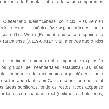
o conxunto do Planeta, sobre todo se as comparamos
o Cuaternario identificábase co ciclo Riss-Eemien
ríodo estadial isotópico (MIS-6), aceptándose unha
glaciar o Riss-Würm (Eemien), que se corresponde co
 o Tarantiense (0,129-0,0117 Ma), mentres que o Riss
 o continente europeo unha importante expansión
 os grupos de neandertales estabilizan as súas
pola abundancia de xacementos arqueolóxicos, tanto
resultan abundantes en Galicia, sobre todo no litoral
áreas sublitorais, onde os restos líticos atópanse
cordantes coa súa idade real (sedimentos holocenos,