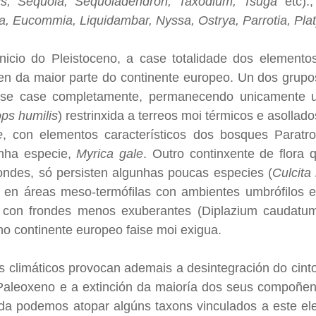
is, Sequoia, Sequoiadendron, Taxodium, Tsuga
etc).
a, Eucommia, Liquidambar, Nyssa, Ostrya, Parrotia, Pla
nicio do Pleistoceno, a case totalidade dos elementos
n da maior parte do continente europeo. Un dos grupo
anse case completamente, permanecendo unicamente u
s humilis
) restrinxida a terreos moi térmicos e asollad
e
, con elementos característicos dos bosques Paratro
nha especie,
Myrica gale
. Outro continxente de flora 
ondes, só persisten algunhas poucas especies (
Culcita
 en áreas meso-termófilas con ambientes umbrófilos 
 con frondes menos exuberantes (Diplazium caudatum
no continente europeo faise moi exigua.
 climáticos provocan ademais a desintegración do cinto
 Paleoxeno e a extinción da maioría dos seus compoñen
nda podemos atopar algúns taxons vinculados a este el