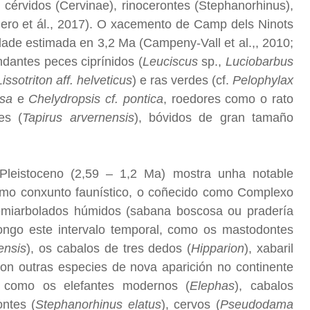
cérvidos (Cervinae), rinocerontes (Stephanorhinus),
iñero et ál., 2017). O xacemento de Camp dels Ninots
idade estimada en 3,2 Ma (Campeny-Vall et al.,, 2010;
dantes peces ciprínidos (
Leuciscus
sp.,
Luciobarbus
Lissotriton aff. helveticus
) e ras verdes (cf.
Pelophylax
sa
e
Chelydropsis cf. pontica
, roedores como o rato
es (
Tapirus arvernensis
), bóvidos de gran tamaño
 Pleistoceno (2,59 – 1,2 Ma) mostra unha notable
o conxunto faunístico, o coñecido como Complexo
 semiarbolados húmidos (sabana boscosa ou pradería
longo este intervalo temporal, como os mastodontes
ensis
), os cabalos de tres dedos (
Hipparion
), xabaril
con outras especies de nova aparición no continente
, como os elefantes modernos (
Elephas
), cabalos
ontes (
Stephanorhinus elatus
), cervos (
Pseudodama