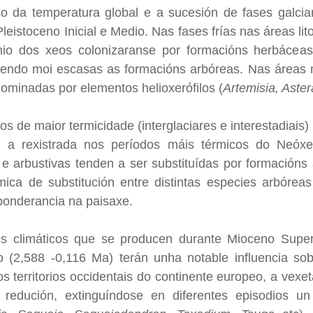
 da temperatura global e a sucesión de fases galciar-
leistoceno Inicial e Medio. Nas fases frías nas áreas lito
nio dos xeos colonizaranse por formacións herbácea
sendo moi escasas as formacións arbóreas. Nas áreas 
dominadas por elementos helioxerófilos (
Artemisia, Ast
os de maior termicidade (interglaciares e interestadiai
r a rexistrada nos períodos máis térmicos do Neóxe
e arbustivas tenden a ser substituídas por formacións 
ica de substitución entre distintas especies arbóre
onderancia na paisaxe.
s climáticos que se producen durante Mioceno Superi
o (2,588 -0,116 Ma) terán unha notable influencia s
s territorios occidentais do continente europeo, a vexet
e redución, extinguíndose en diferentes episodios 