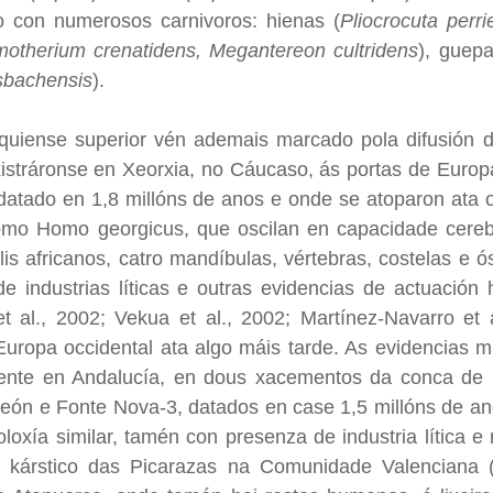
to con numerosos carnivoros: hienas (
Pliocrocuta perrie
otherium crenatidens, Megantereon cultridens
), guepa
sbachensis
).
nquiense superior vén ademais marcado pola difusión
xistráronse en Xeorxia, no Cáucaso, ás portas de Eur
 datado en 1,8 millóns de anos e onde se atoparon at
omo Homo georgicus, que oscilan en capacidade cereb
is africanos, catro mandíbulas, vértebras, costelas 
de industrias líticas e outras evidencias de actuac
t al., 2002; Vekua et al., 2002; Martínez-Navarro et 
uropa occidental ata algo máis tarde. As evidencias m
ente en Andalucía, en dous xacementos da conca de 
eón e Fonte Nova-3, datados en case 1,5 millóns de anos
loxía similar, tamén con presenza de industria lítica e
 kárstico das Picarazas na Comunidade Valenciana 