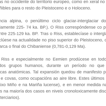
s no occidente do territorio europeo, como en xeral n
ñibles para o resto do Pleistoceno e o Holoceno.
ia alpina, o penúltimo ciclo glaciar-interglaciar d
amente 225- 74 ka. BP.). O Riss correspóndense co pe
ntre 225-129 ka. BP. Tras o Riss, establecíase o inter
clúese na actualidade no piso superior do Pleistoceno,
arca o final do Chibaniense (0,781-0,129 Ma).
 Riss e especialmente no Eemien prodúcese en todo
al dos grupos humanos, durante un período no que
ticas anatómicas. Tal expansión quedou de manifesto 
 e covas, como ocupacións ao aire libre. Estes últimos 
ixo Miño e na Mariña lucense), e en menor medida nas 
s na maioría dos casos en niveis cronoloxicamente dis
erciarios).