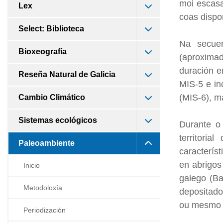
moi escasa
Lex
coas dispo
Select: Biblioteca
Na secuenc
Bioxeografía
(aproximad
duración e
Reseña Natural de Galicia
MIS-5 e in
(MIS-6), m
Cambio Climático
Sistemas ecológicos
Durante o
territori
Paleoambiente
caracterís
en abrigos
Inicio
galego (Ba
Metodoloxía
depositado
ou mesmo t
Periodización