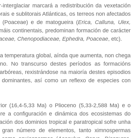
interglaciar marcará a redistribución da vexetación
rais e sublitorais Atlánticas, os terreos non afectados
s (Poaceae) e de matogueira (
Erica, Calluna, Ulex,
máis continentais, predominan formación de carácter
eraceae, Chenopodiaceae, Ephedra, Poaceae
, etc).
s) a temperatura global, aínda que aumenta, non chega
no. No transcurso destes períodos as formacións
arbóreas, rexistrándose na maioría destes episodios
as dominantes, así como un reflexo de especies con
or (16,4-5,33 Ma) o Plioceno (5,33-2,588 Ma) e o
obre a configuración e dinámica dos ecosistemas do
ación dos dominios tropical e paratropical sofre unha
un gran número de elementos, tanto ximnospermas