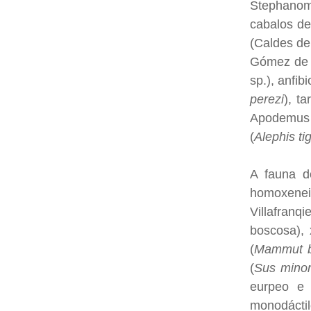
Stephanomy
cabalos de
(Caldes de 
Gómez de A
sp.), anfib
perezi
), t
Apodemus 
(
Alephis ti
A fauna d
homoxenei
Villafranq
boscosa), 
(
Mammut bo
(
Sus mino
eurpeo e 
monodáctil