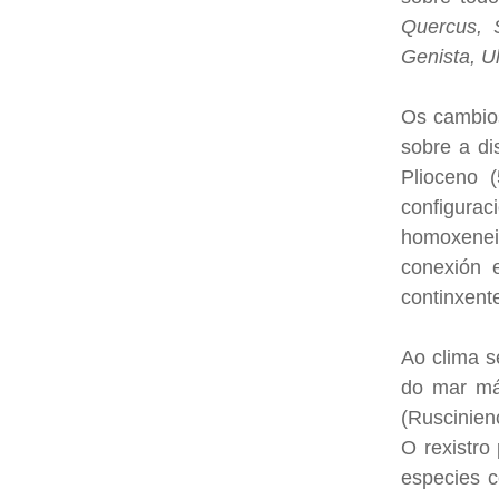
Quercus, S
Genista, U
Os cambios
sobre a di
Plioceno 
configurac
homoxeneid
conexión 
continxente
Ao clima s
do mar mái
(Ruscinien
O rexistro
especies c