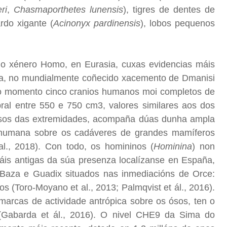
ri
,
Chasmaporthetes lunensis
), tigres de dentes de
rdo xigante (
Acinonyx pardinensis
), lobos pequenos
 do xénero Homo, en Eurasia, cuxas evidencias máis
opa, no mundialmente coñecido xacemento de Dmanisi
a o momento cinco cranios humanos moi completos de
ral entre 550 e 750 cm3, valores similares aos dos
e ósos das extremidades, acompaña dúas dunha ampla
ión humana sobre os cadáveres de grandes mamíferos
al., 2018). Con todo, os homininos (
Hominina
) non
áis antigas da súa presenza localízanse en España,
Baza e Guadix situados nas inmediacións de Orce:
 (Toro-Moyano et al., 2013; Palmqvist et ál., 2016).
 marcas de actividade antrópica sobre os ósos, ten o
(Gabarda et ál., 2016). O nivel CHE9 da Sima do