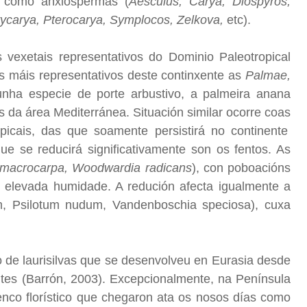
, como anxiospermas (
Aesculus, Carya, Diospyros,
tycarya, Pterocarya, Symplocos, Zelkova,
etc).
 vexetais representativos do Dominio Paleotropical
s máis representativos deste continxente as
Palmae,
nha especie de porte arbustivo, a palmeira anana
os da área Mediterránea. Situación similar ocorre coas
picais, das que soamente persistirá no continente
que se reducirá significativamente son os fentos. As
 macrocarpa, Woodwardia radicans
), con poboacións
e elevada humidade. A redución afecta igualmente a
, Psilotum nudum, Vandenboschia speciosa), cuxa
 de laurisilvas que se desenvolveu en Eurasia desde
tes (Barrón, 2003). Excepcionalmente, na Península
enco florístico que chegaron ata os nosos días como