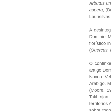
Arbutus un
aspera
, (
Laurisilva
A desinteg
Dominio Me
florístico 
(
Quercus, P
O continxe
antigo Dom
Novo e Vel
Arabigo, M
(Moore, 19
Takhtajan,
territorio
sobre todo