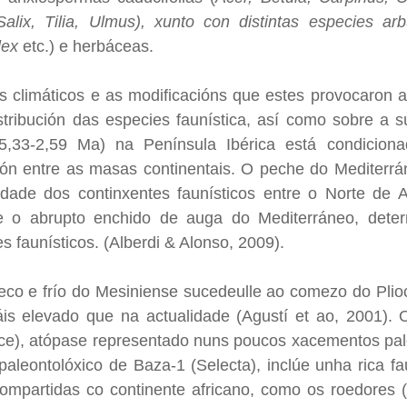
alix, Tilia, Ulmus), xunto con distintas especies arb
lex
etc.) e herbáceas.
 climáticos e as modificacións que estes provocaron a
stribución das especies faunística, así como sobre a 
(5,33-2,59 Ma) na Península Ibérica está condicion
ión entre as masas continentais. O peche do Mediterrá
ade dos continxentes faunísticos entre o Norte de A
e o abrupto enchido de auga do Mediterráneo, deter
s faunísticos. (Alberdi & Alonso, 2009).
eco e frío do Mesiniense sucedeulle ao comezo do Plioc
s elevado que na actualidade (Agustí et ao, 2001). O 
ce), atópase representado nuns poucos xacementos paleo
 paleontolóxico de Baza-1 (Selecta), inclúe unha rica 
ompartidas co continente africano, como os roedores