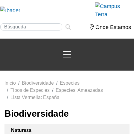
Onde Estamos
Inicio
Biodiversidade
Especies
Tipos de Especies
Especies: Ameazadas
Lista Vermella: España
Biodiversidade
Natureza