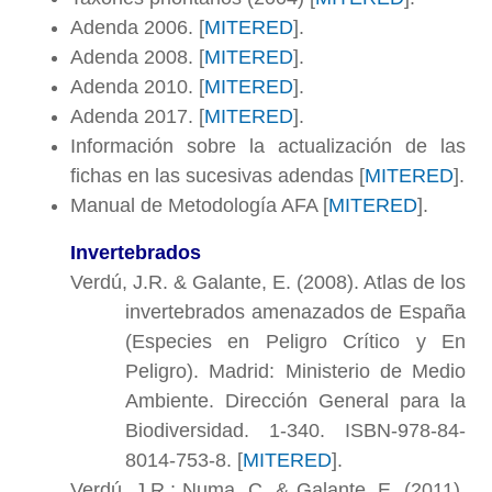
Adenda 2006. [
MITERED
].
Adenda 2008. [
MITERED
].
Adenda 2010. [
MITERED
].
Adenda 2017. [
MITERED
].
Información sobre la actualización de las
fichas en las sucesivas adendas [
MITERED
].
Manual de Metodología AFA [
MITERED
].
Invertebrados
Verdú, J.R. & Galante, E. (2008). Atlas de los
invertebrados amenazados de España
(Especies en Peligro Crítico y En
Peligro). Madrid: Ministerio de Medio
Ambiente. Dirección General para la
Biodiversidad. 1-340. ISBN-978-84-
8014-753-8. [
MITERED
].
Verdú, J.R.; Numa, C. & Galante, E. (2011).