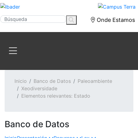
Onde Estamos
Inicio
Banco de Datos
Paleoambiente
Xeodiversidade
Elementos relevantes: Estado
Banco de Datos
Inicio
Presentación
Recursos
Lex