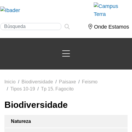
Onde Estamos
Inicio
Biodiversidade
Paisaxe
Feismo
Tipos 10-19
Tp 15. Fagocito
Biodiversidade
Natureza