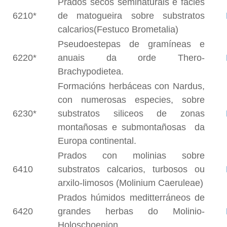
Prados secos seminaturais e facies
6210*
de matogueira sobre substratos
calcarios(Festuco Brometalia)
Pseudoestepas de gramíneas e
6220*
anuais da orde Thero-
Brachypodietea.
Formacións herbáceas con Nardus,
con numerosas especies, sobre
6230*
substratos siliceos de zonas
montañosas e submontañosas da
Europa continental.
Prados con molinias sobre
6410
substratos calcarios, turbosos ou
arxilo-limosos (Molinium Caeruleae)
Prados húmidos meditterráneos de
6420
grandes herbas do Molinio-
Holoschoenion