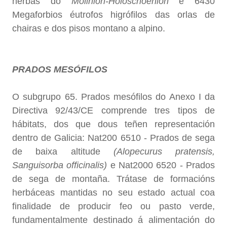
herbas do
Molinion-Holoschoenion
e 6430
Megaforbios éutrofos higrófilos das orlas de
chairas e dos pisos montano a alpino.
PRADOS MESÓFILOS
O subgrupo 65. Prados mesófilos do Anexo I da
Directiva 92/43/CE comprende tres tipos de
hábitats, dos que dous teñen representación
dentro de Galicia: Nat200 6510 - Prados de sega
de baixa altitude
(Alopecurus pratensis,
Sanguisorba officinalis)
e Nat2000 6520 - Prados
de sega de montaña. Trátase de formacións
herbáceas mantidas no seu estado actual coa
finalidade de producir feo ou pasto verde,
fundamentalmente destinado á alimentación do