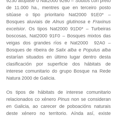
9230 atópase o Nat2000 9260 – Soutos con preto
de 11.000 ha., mentres que en terceiro posto
sitúase o tipo prioritario Nat2000 91E0* –
Bosques aluviais de
Alnus glutinosa
e
Fraxinus
excelsior
. Os tipos Nat2000 91D0* – Turbeiras
boscosas, Nat2000 91F0 – Bosques mixtos das
veigas dos grandes ríos e Nat2000 92A0 –
Bosques de ribeira de
Salix alba
e
Populus alba
estarían situados en último lugar dentro desta
clasificación por superficie dos hábitats de
interese comunitario do grupo Bosque na Rede
Natura 2000 de Galicia.
Os tipos de hábitats de interese comunitario
relacionados co xénero
Pinus
non se consideran
e
n Galicia
,
ao carecer de poboacións naturais
deste xénero no territorio. Aínda así, existe