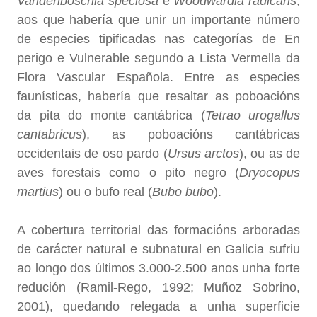
Vandenboschia speciosa
e
Woodwardia radicans
,
aos que habería que unir un importante número
de especies tipificadas nas categorías de En
perigo e Vulnerable segundo a Lista Vermella da
Flora Vascular Española. Entre as especies
faunísticas, habería que resaltar as poboacións
da pita do monte cantábrica (
Tetrao urogallus
cantabricus
), as poboacións cantábricas
occidentais de oso pardo (
Ursus arctos
), ou as de
aves forestais como o pito negro (
Dryocopus
martius
) ou o bufo real (
Bubo bubo
).
A cobertura territorial das formacións arboradas
de carácter natural e subnatural en Galicia sufriu
ao longo dos últimos 3.000-2.500 anos unha forte
redución (Ramil-Rego, 1992; Muñoz Sobrino,
2001), quedando relegada a unha superficie