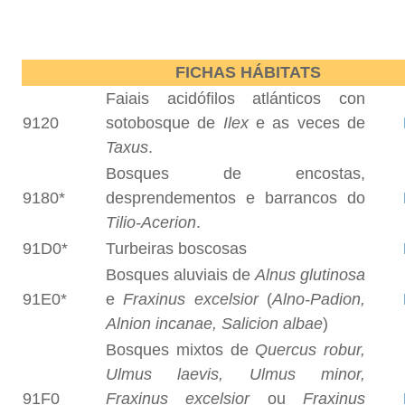
FICHAS HÁBITATS
Faiais acidófilos atlánticos con
9120
sotobosque de
Ilex
e as veces de
Taxus
.
Bosques de encostas,
9180*
desprendementos e barrancos do
Tilio-Acerion
.
91D0*
Turbeiras boscosas
Bosques aluviais de
Alnus glutinosa
91E0*
e
Fraxinus excelsior
(
Alno-Padion,
Alnion incanae, Salicion albae
)
Bosques mixtos de
Quercus robur,
Ulmus laevis, Ulmus minor,
91F0
Fraxinus excelsior
ou
Fraxinus