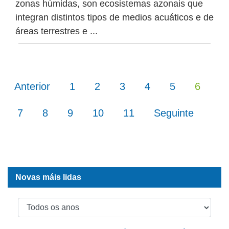
zonas húmidas, son ecosistemas azonais que
integran distintos tipos de medios acuáticos e de
áreas terrestres e ...
(current)
(current)
(current)
(current)
(current)
(curre
Anterior
1
2
3
4
5
6
(current)
(current)
(current)
(current)
(current)
7
8
9
10
11
Seguinte
Novas máis lidas