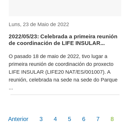
Luns, 23 de Maio de 2022
2022/05/23: Celebrada a primeira reunión
de coordinación de LIFE INSULAR...
O pasado 18 de maio de 2022, tivo lugar a
primeira reunión de coordinación do proxecto
LIFE INSULAR (LIFE20 NAT/ES/001007). A
reunión, celebrada na sede na sede do Parque
...
(current)
(current)
(current)
(current)
(current)
(curre
Anterior
3
4
5
6
7
8