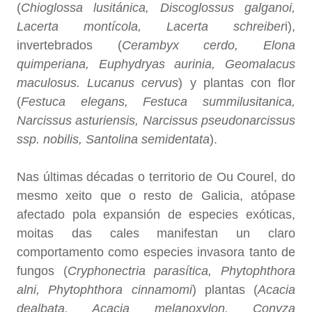
(
Chioglossa lusitánica, Discoglossus galganoi,
Lacerta montícola, Lacerta schreiber
i),
invertebrados (
Cerambyx cerdo, Elona
quimperiana, Euphydryas aurinia, Geomalacus
maculosus. Lucanus cervus
) y plantas con flor
(
Festuca elegans, Festuca summilusitanica,
Narcissus asturiensis, Narcissus pseudonarcissus
ssp. nobilis,
Santolina semidentata
).
Nas últimas décadas o territorio de Ou Courel, do
mesmo xeito que o resto de Galicia, atópase
afectado pola expansión de especies exóticas,
moitas das cales manifestan un claro
comportamento como especies invasora tanto de
fungos (
Cryphonectria parasítica, Phytophthora
alni, Phytophthora cinnamomi
) plantas (
Acacia
dealbata, Acacia melanoxylon, Conyza