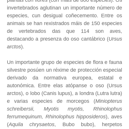
plantas con flores (con máis de 800 especies). Os
invertebrados aglutinan un importante número de
especies, cun desigual coñecemento. Entre os
animais se han rexistrados máis de 150 especies
de vertebrados das que 114 son aves,
destacando a presenza do oso cantábrico (
Ursus
arctos
).
Un importante grupo de especies de flora e fauna
silvestre posúen un réxime de protección especial
derivado da normativa europea, estatal e
autonómica. Entre elas atópanse o oso (Ursus
arctos), o lobo (Canis lupus), a londra (Lutra lutra)
e varias especies de morcegos (
Miniopterus
schreibersii, Myotis myotis, Rhinolophus
ferrumequinum, Rhinolophus hipposideros
), aves
(
Aquila chrysaetos
, Bubo bubo), herpetos